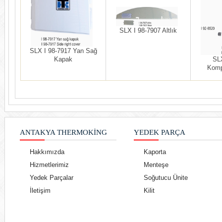
SLX I 98-7907 Altlık
SLX I 98-7917 Yan Sağ
SLX
Kapak
Komp
ANTAKYA THERMOKING
YEDEK PARÇA
Hakkımızda
Kaporta
Hizmetlerimiz
Menteşe
Yedek Parçalar
Soğutucu Ünite
İletişim
Kilit