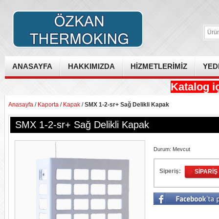
ANASAYFA
HAKKIMIZDA
HİZMETLERİMİZ
YED
Katalog iç
Anasayfa
/
Kaporta
/
Kapak
/
SMX 1-2-sr+ Sağ Delikli Kapak
SMX 1-2-sr+ Sağ Delikli Kapak
Durum:
Mevcut
Siperiş:
SIPARIŞ