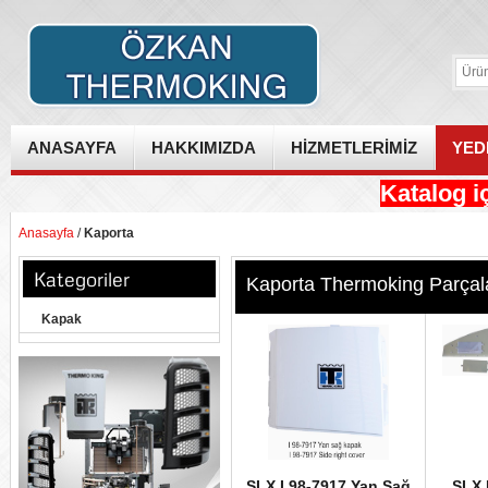
ANASAYFA
HAKKIMIZDA
HİZMETLERİMİZ
YED
Katalog iç
Anasayfa
/
Kaporta
Kategoriler
Kaporta Thermoking Parçal
Kapak
SLX I 98-7917 Yan Sağ
SLX I