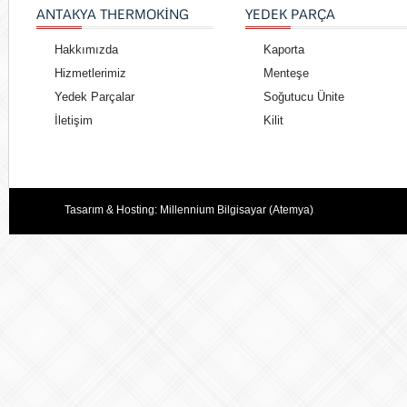
ANTAKYA THERMOKING
YEDEK PARÇA
Hakkımızda
Kaporta
Hizmetlerimiz
Menteşe
Yedek Parçalar
Soğutucu Ünite
İletişim
Kilit
Tasarım & Hosting:
Millennium Bilgisayar (Atemya)
.