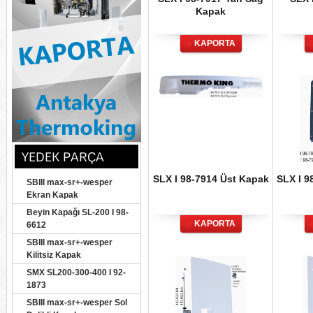
Kapak
KAPORTA
YEDEK PARÇA
SLX I 98-7914 Üst Kapak
SLX I 9
SBIII max-sr+-wesper
Ekran Kapak
Beyin Kapağı SL-200 I 98-
KAPORTA
6612
SBIII max-sr+-wesper
Kilitsiz Kapak
SMX SL200-300-400 I 92-
1873
SBIII max-sr+-wesper Sol