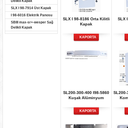
Delikli Kapak
SLX I 98-7914 Üst Kapak
I 98-6016 Elektrik Panosu
SLX I 98-8186 Orta Kilitli
SLX I
SBIII max-sr+-wesper Sağ
Kapak
Delikli Kapak
KAPORTA
SL200-300-400 I98-5860
SL200-3
Kuşak Alüminyum
Kom
KAPORTA