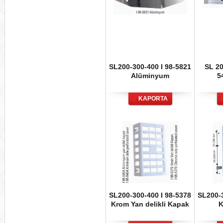
SL200-300-400 I 98-5821
SL 20
Alüminyum
5
KAPORTA
SL200-300-400 I 98-5378
SL200-3
Krom Yan delikli Kapak
K